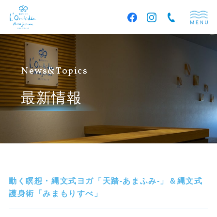
News&Topics
最新情報
動く瞑想・縄文式ヨガ「天踏-あまふみ-」＆縄文式
護身術「みまもりすべ」