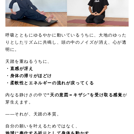
呼吸とともにゆるやかに動いているうちに、大地のゆった
りとしたリズムに共鳴し、頭の中のノイズが消え、心が透
明に。
天踏を重ねるうちに、
・直感が冴え
・身体の滞りがほどけ
・柔軟性とエネルギーの流れが戻ってくる
内なる静けさの中で
“天の意図＝キザシ”を受け取る感覚
が
芽生えます。
——それが、天踏の本質。
自分の願いを叶えるためではなく、
地球に奉仕する祈りとして身体を動かす。