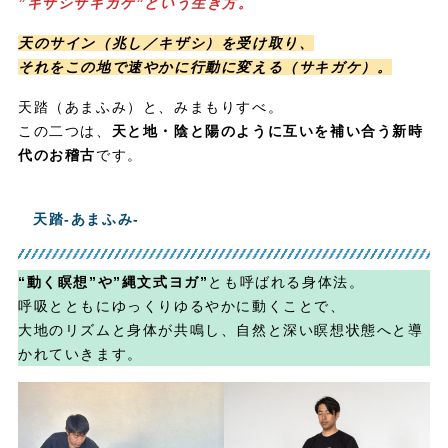
”キザシサキガケ”という生き方。
天のサイン（兆し／キザシ）を受け取り、
それをこの地で速やかに行動に変える（サキガケ）。
天踏（あまふみ）と、みまもりすべ。
この二つは、
天と地・陰と陽のように互いを補い合う新時
代のお稽古
です。
天踏-あまふみ-
“動く瞑想”や”縄文式ヨガ”
とも呼ばれる身体法。
呼吸とともにゆっくりゆるやかに動くことで、
大地のリズムと身体が共鳴し、自然と深い瞑想状態へと導
かれていきます。